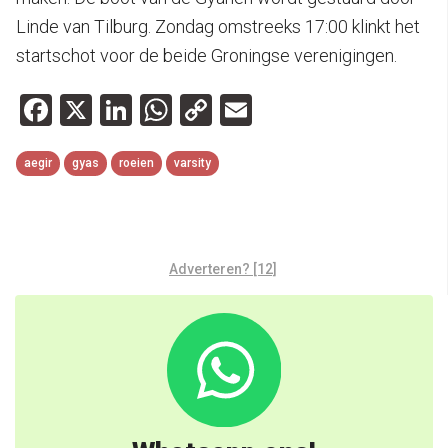
Linde van Tilburg. Zondag omstreeks 17:00 klinkt het
startschot voor de beide Groningse verenigingen.
Facebook
X
LinkedIn
WhatsApp
Copy
Email
Link
aegir
gyas
roeien
varsity
Adverteren? [12]