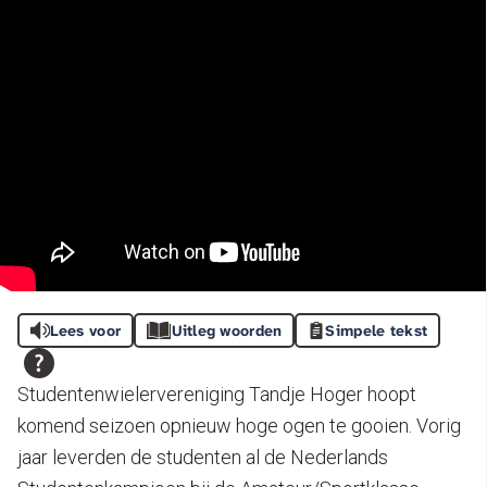
Lees voor
Uitleg woorden
Simpele tekst
Studentenwielervereniging Tandje Hoger hoopt
komend seizoen opnieuw hoge ogen te gooien. Vorig
jaar leverden de studenten al de Nederlands