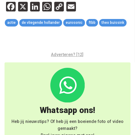
Facebook
X
LinkedIn
WhatsApp
Copy
Email
Link
actie
de vliegende hollander
eurosonic
ftbb
theo buissink
Adverteren? [12]
Whatsapp ons!
Heb jij nieuwstips? Of heb jij een boeiende foto of video
gemaakt?