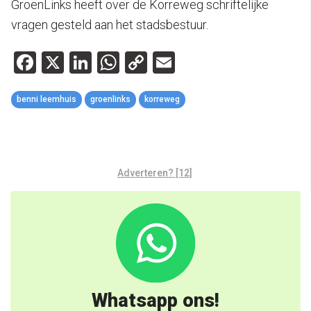
GroenLinks heeft over de Korreweg schriftelijke
vragen gesteld aan het stadsbestuur.
Facebook
X
LinkedIn
WhatsApp
Copy
Email
Link
benni leemhuis
groenlinks
korreweg
Adverteren? [12]
Whatsapp ons!