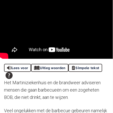
Lees voor
Uitleg woorden
Simpele tekst
Het Martiniziekenhuis en de brandweer adviseren
mensen die gaan barbecueën om een zogeheten
BOB, die niet drinkt, aan te wijzen.
Veel ongelukken met de barbecue gebeuren namelijk