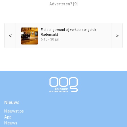
Adverteren? [9]
Fietser gewond bij verkeersongeluk
<
>
Rademarkt
6:15 - 30 juli
Nieuws
Nieuwstips
App
Nieuws