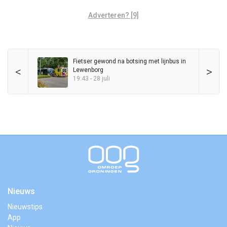
Adverteren? [9]
Fietser gewond na botsing met lijnbus in
<
>
Lewenborg
19:43 - 28 juli
Nieuws
Nieuwstips
App