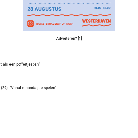
Adverteren? [1]
it als een poffertjespan”
(29): “Vanaf maandag te spelen”