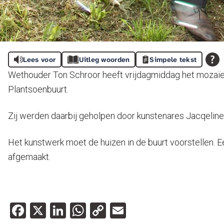
Lees voor
Uitleg woorden
Simpele tekst
Wethouder Ton Schroor heeft vrijdagmiddag het mozaïe
Plantsoenbuurt.
Zij werden daarbij geholpen door kunstenares Jacqeline
Het kunstwerk moet de huizen in de buurt voorstellen. 
afgemaakt.
Facebook
X
LinkedIn
WhatsApp
Copy
Email