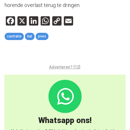
horende overlast terug te dringen.
Facebook
X
LinkedIn
WhatsApp
Copy
Email
Link
castratie
kat
poes
Adverteren? [12]
Whatsapp ons!