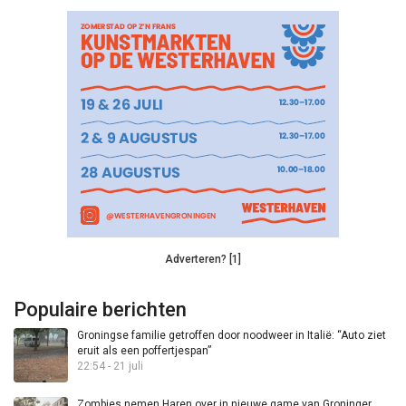
Adverteren? [1]
Populaire berichten
Groningse familie getroffen door noodweer in Italië: “Auto ziet
eruit als een poffertjespan”
22:54 - 21 juli
Zombies nemen Haren over in nieuwe game van Groninger