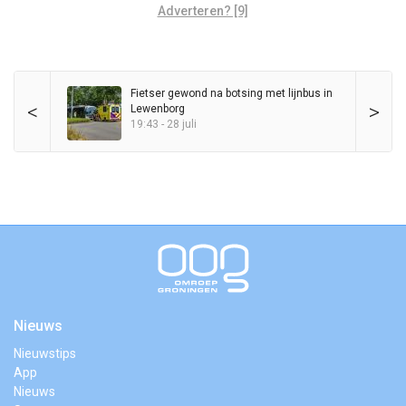
Adverteren? [9]
Fietser gewond na botsing met lijnbus in
<
>
Lewenborg
19:43 - 28 juli
Nieuws
Nieuwstips
App
Nieuws