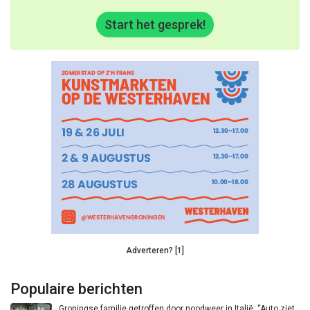
Start het gesprek!
Adverteren? [1]
Populaire berichten
Groningse familie getroffen door noodweer in Italië: “Auto ziet