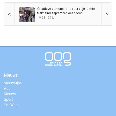
Creatieve demonstratie voor vrije ruimte
<
>
trekt eind september weer door
binnenstad
19:23 - 29 juli
Nieuws
Nieuwstips
App
Nieuws
Sport
Het Weer