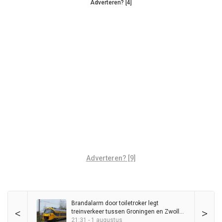
Adverteren? [4]
Adverteren? [9]
Brandalarm door toiletroker legt
<
>
treinverkeer tussen Groningen en Zwolle
kort stil
21:31 - 1 augustus