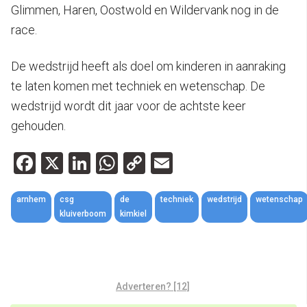
Glimmen, Haren, Oostwold en Wildervank nog in de
race.
De wedstrijd heeft als doel om kinderen in aanraking
te laten komen met techniek en wetenschap. De
wedstrijd wordt dit jaar voor de achtste keer
gehouden.
Facebook
X
LinkedIn
WhatsApp
Copy
Email
Link
arnhem
csg
de
techniek
wedstrijd
wetenschap
kluiverboom
kimkiel
Adverteren? [12]