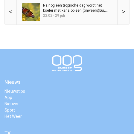
Na nog één tropische dag wordt het
<
>
koeler met kans op een (onweers)bui,
maar zomer blijft in het zadel
22:02 - 29 juli
Nieuws
Nieuwstips
App
Nieuws
Sport
Het Weer
TV