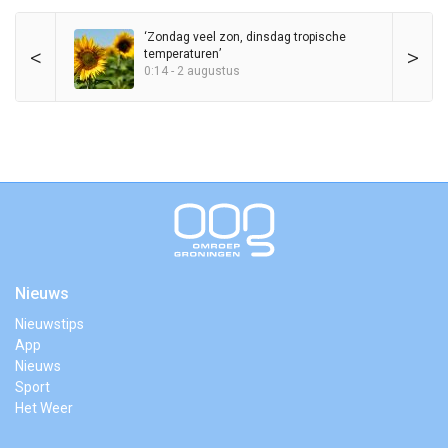
‘Zondag veel zon, dinsdag tropische
<
>
temperaturen’
0:14 - 2 augustus
Nieuws
Nieuwstips
App
Nieuws
Sport
Het Weer