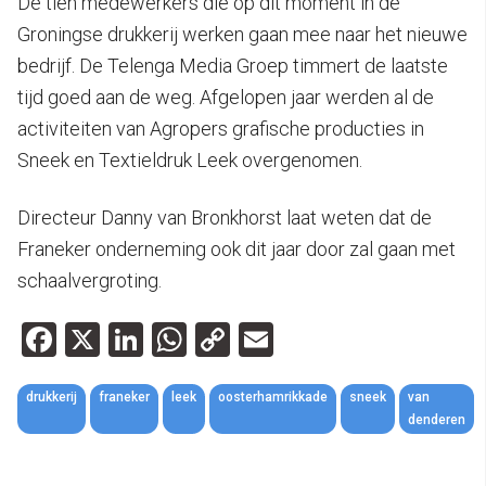
De tien medewerkers die op dit moment in de
Groningse drukkerij werken gaan mee naar het nieuwe
bedrijf. De Telenga Media Groep timmert de laatste
tijd goed aan de weg. Afgelopen jaar werden al de
activiteiten van Agropers grafische producties in
Sneek en Textieldruk Leek overgenomen.
Directeur Danny van Bronkhorst laat weten dat de
Franeker onderneming ook dit jaar door zal gaan met
schaalvergroting.
Facebook
X
LinkedIn
WhatsApp
Copy
Email
Link
drukkerij
franeker
leek
oosterhamrikkade
sneek
van
denderen