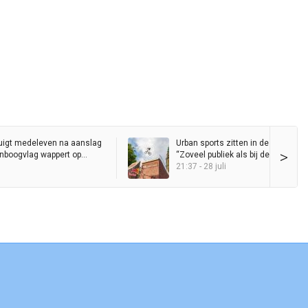
uigt medeleven na aanslag
Urban sports zitten in de lift in Gro
>
genboogvlag wappert op
“Zoveel publiek als bij de Red Bull D
Ride heb ik nog nooit op de Grote 
21:37 - 28 juli
gezien”