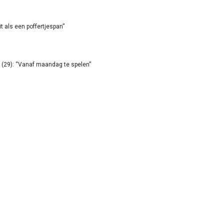
it als een poffertjespan”
(29): “Vanaf maandag te spelen”