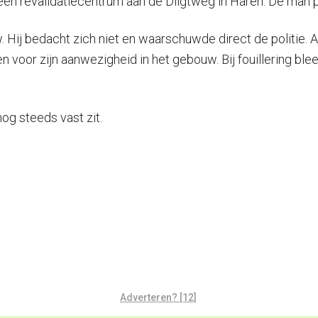
een revalidatiecentrum aan de Dilgtweg in Haren. De man p
. Hij bedacht zich niet en waarschuwde direct de politie.
oor zijn aanwezigheid in het gebouw. Bij fouillering bleek h
og steeds vast zit.
Adverteren? [12]