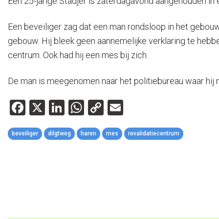
Een 25-jarige Stadjer is zaterdagavond aangehouden in 
Een beveiliger zag dat een man rondsloop in het gebouw
gebouw. Hij bleek geen aannemelijke verklaring te hebben v
centrum. Ook had hij een mes bij zich.
De man is meegenomen naar het politiebureau waar hij n
Facebook
X
LinkedIn
WhatsApp
Copy
Email
Link
beveiliger
dilgtweg
haren
mes
revalidatiecentrum