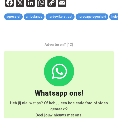
Facebook
X
LinkedIn
WhatsApp
Copy
Email
Link
agressief
ambulance
hardewikerstraat
horecagelegenheid
hulp
Adverteren? [12]
Whatsapp ons!
Heb jij nieuwstips? Of heb jij een boeiende foto of video
gemaakt?
Deel jouw nieuws met ons!