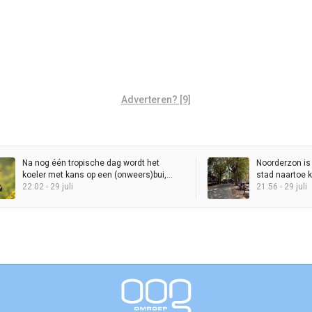
Adverteren? [9]
Na nog één tropische dag wordt het
Noorderzon is
koeler met kans op een (onweers)bui,
stad naartoe 
maar zomer blijft in het zadel
22:02 - 29 juli
21:56 - 29 juli