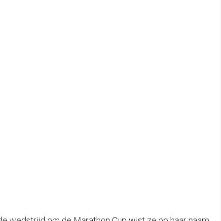
de wedstrijd om de Marathon Cup wist ze op haar naam