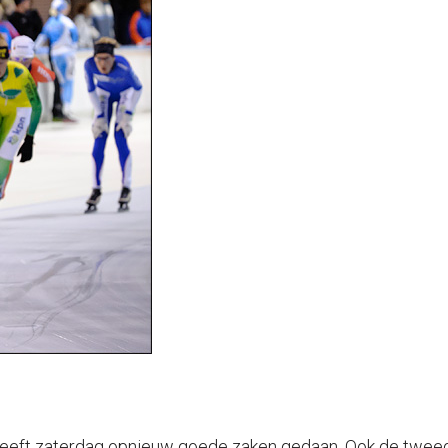
heeft zaterdag opnieuw goede zaken gedaan. Ook de twee