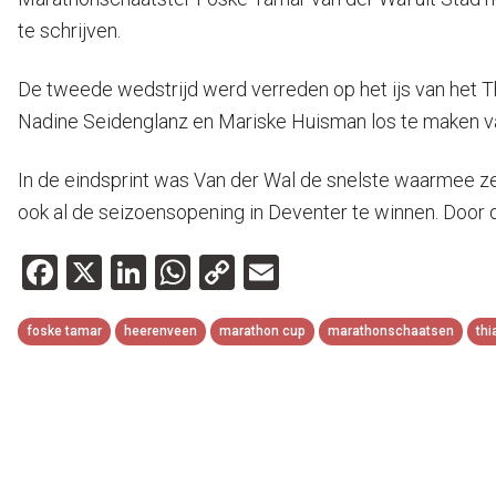
te schrijven.
De tweede wedstrijd werd verreden op het ijs van het Th
Nadine Seidenglanz en Mariske Huisman los te maken van 
In de eindsprint was Van der Wal de snelste waarmee ze
ook al de seizoensopening in Deventer te winnen. Door 
Facebook
X
LinkedIn
WhatsApp
Copy
Email
Link
foske tamar
heerenveen
marathon cup
marathonschaatsen
thi