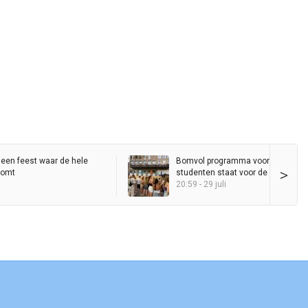
 een feest waar de hele
Bomvol programma voor nieuwe
>
komt
studenten staat voor de deur, maa
KEI-lopers daalt al jaren
20:59 - 29 juli