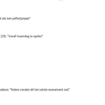
it als een poffertjespan”
(29): “Vanaf maandag te spelen”
oekers: “Riders vonden dit het vetste evenement ooit”