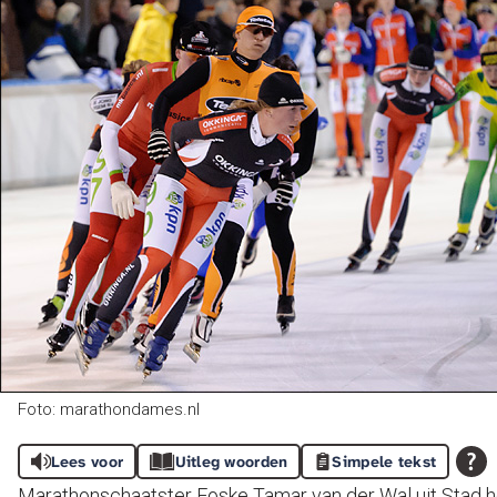
Foto: marathondames.nl
Lees voor
Uitleg woorden
Simpele tekst
Marathonschaatster Foske Tamar van der Wal uit Stad 