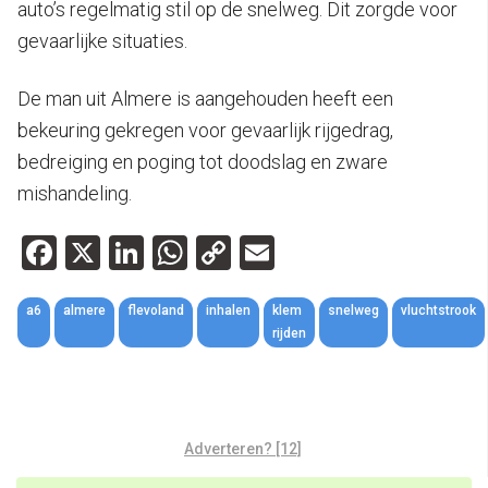
auto’s regelmatig stil op de snelweg. Dit zorgde voor
gevaarlijke situaties.
De man uit Almere is aangehouden heeft een
bekeuring gekregen voor gevaarlijk rijgedrag,
bedreiging en poging tot doodslag en zware
mishandeling.
Facebook
X
LinkedIn
WhatsApp
Copy
Email
Link
a6
almere
flevoland
inhalen
klem
snelweg
vluchtstrook
rijden
Adverteren? [12]