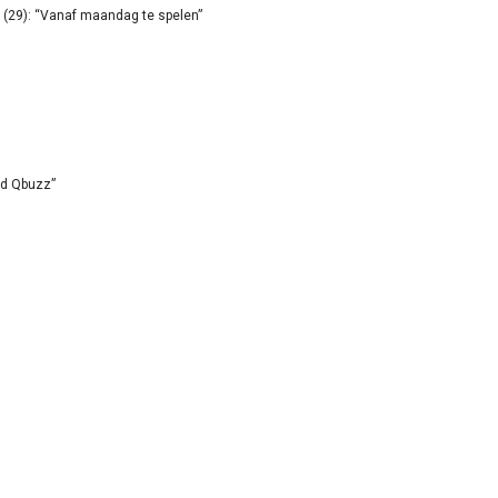
(29): “Vanaf maandag te spelen”
id Qbuzz”