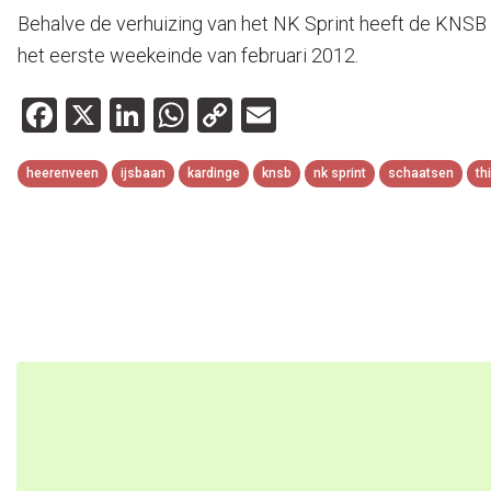
Behalve de verhuizing van het NK Sprint heeft de KNSB
het eerste weekeinde van februari 2012.
Facebook
X
LinkedIn
WhatsApp
Copy
Email
Link
heerenveen
ijsbaan
kardinge
knsb
nk sprint
schaatsen
th