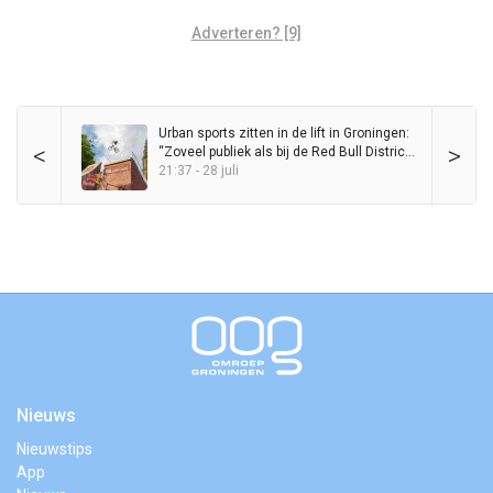
Adverteren? [9]
Urban sports zitten in de lift in Groningen:
<
>
“Zoveel publiek als bij de Red Bull District
Ride heb ik nog nooit op de Grote Markt
21:37 - 28 juli
gezien”
Nieuws
Nieuwstips
App