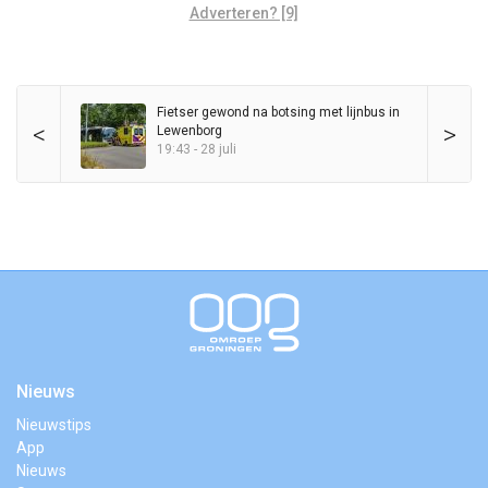
Adverteren? [9]
Fietser gewond na botsing met lijnbus in
<
>
Lewenborg
19:43 - 28 juli
Nieuws
Nieuwstips
App
Nieuws