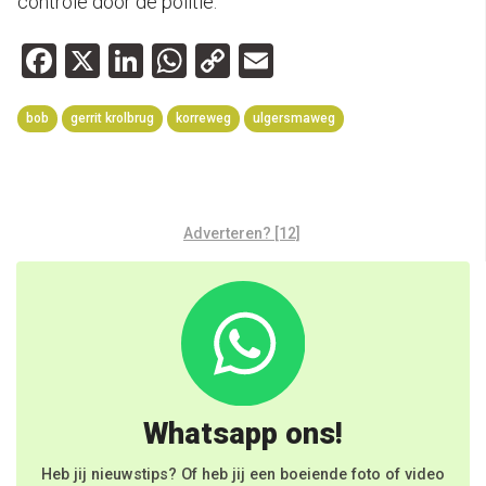
controle door de politie.
Facebook
X
LinkedIn
WhatsApp
Copy
Email
Link
bob
gerrit krolbrug
korreweg
ulgersmaweg
Adverteren? [12]
Whatsapp ons!
Heb jij nieuwstips? Of heb jij een boeiende foto of video