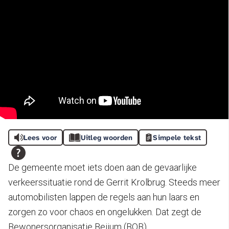
Lees voor
Uitleg woorden
Simpele tekst
De gemeente moet iets doen aan de gevaarlijke
verkeerssituatie rond de Gerrit Krolbrug. Steeds meer
automobilisten lappen de regels aan hun laars en
zorgen zo voor chaos en ongelukken. Dat zegt de
Bewonersorganisatie Beijum (BOB).