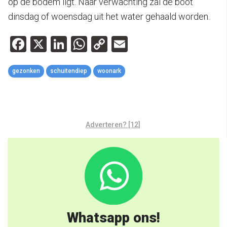
op de bodem ligt. Naar verwachting zal de boot
dinsdag of woensdag uit het water gehaald worden.
Facebook
X
LinkedIn
WhatsApp
Copy
Email
Link
gezonken
schuitendiep
woonark
Adverteren? [12]
Whatsapp ons!