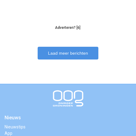
Adverteren? [6]
Laad meer berichten
Nieuws
Nieuwstips
App