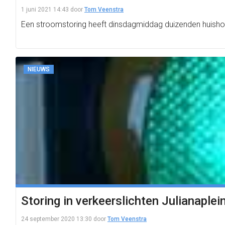
1 juni 2021 14:43
door
Tom Veenstra
Een stroomstoring heeft dinsdagmiddag duizenden huisho
NIEUWS
Storing in verkeerslichten Julianaplei
24 september 2020 13:30
door
Tom Veenstra