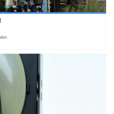
d
alen.