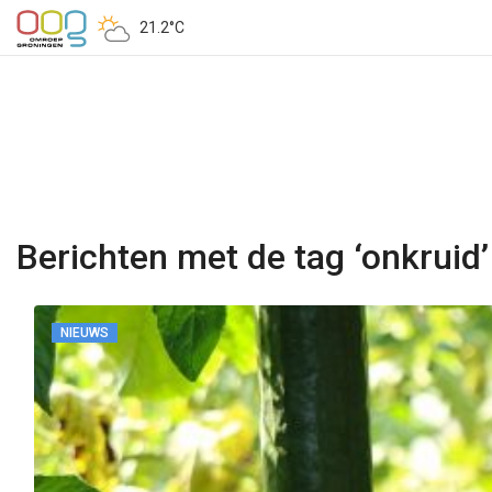
21.2°C
Berichten met de tag ‘onkruid’
NIEUWS