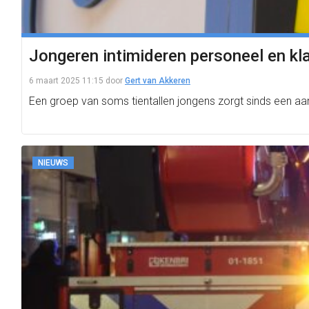
Jongeren intimideren personeel en k
6 maart 2025 11:15
door
Gert van Akkeren
Een groep van soms tientallen jongens zorgt sinds een aa
NIEUWS