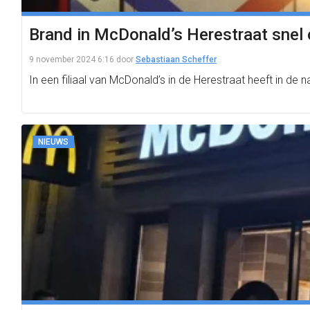
Brand in McDonald’s Herestraat snel 
9 november 2024 6:16
door
Sebastiaan Scheffer
In een filiaal van McDonald’s in de Herestraat heeft in de
NIEUWS