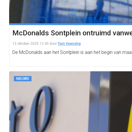
McDonalds Sontplein ontruimd vanwe
13 oktober 2025 12:43
door
Tom Veenstra
De McDonalds aan het Sontplein is aan het begin van maa
NIEUWS