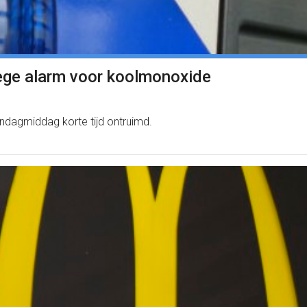
ge alarm voor koolmonoxide
ndagmiddag korte tijd ontruimd.