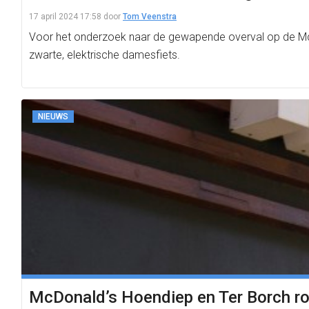
17 april 2024 17:58
door
Tom Veenstra
Voor het onderzoek naar de gewapende overval op de McDon
zwarte, elektrische damesfiets.
NIEUWS
McDonald’s Hoendiep en Ter Borch ro