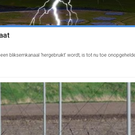
aat
n bliksemkanaal ‘hergebruikt’ wordt, is tot nu toe onopgehelde