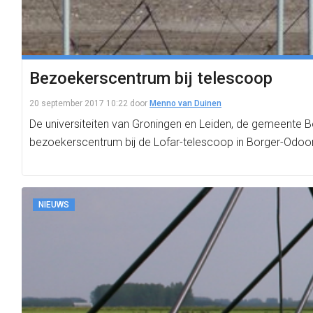
Bezoekerscentrum bij telescoop
20 september 2017 10:22
door
Menno van Duinen
De universiteiten van Groningen en Leiden, de gemeente
bezoekerscentrum bij de Lofar-telescoop in Borger-Odoo
NIEUWS