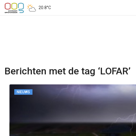
20.8°C
Berichten met de tag ‘LOFAR’
NIEUWS