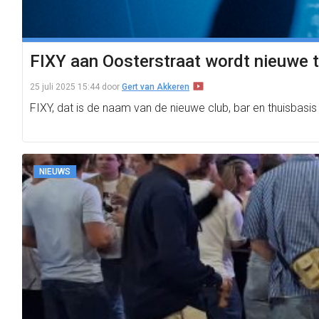
FIXY aan Oosterstraat wordt nieuwe 
25 juli 2025 15:44
door
Gert van Akkeren
FIXY, dat is de naam van de nieuwe club, bar en thuisbas
NIEUWS