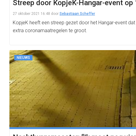
Streep door KopjeK-Hangar-event op 1
27 oktober 2021 16:48
door
Sebastiaan Scheffer
KopjeK heeft een streep gezet door het Hangar-event da
extra coronamaatregelen te groot.
NIEUWS