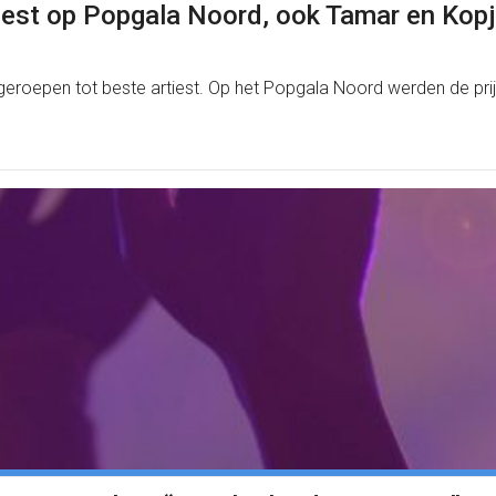
iest op Popgala Noord, ook Tamar en Kopje
geroepen tot beste artiest. Op het Popgala Noord werden de pr