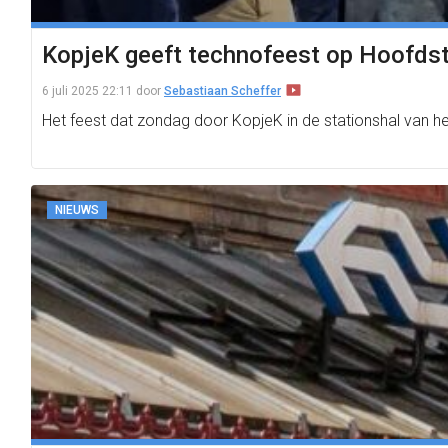
KopjeK geeft technofeest op Hoofdst
6 juli 2025 22:11
door
Sebastiaan Scheffer
Het feest dat zondag door KopjeK in de stationshal van h
NIEUWS