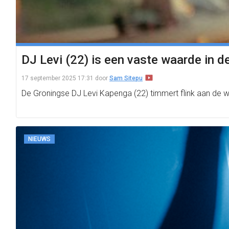
DJ Levi (22) is een vaste waarde in d
17 september 2025 17:31
door
Sam Sitepu
De Groningse DJ Levi Kapenga (22) timmert flink aan de we
NIEUWS