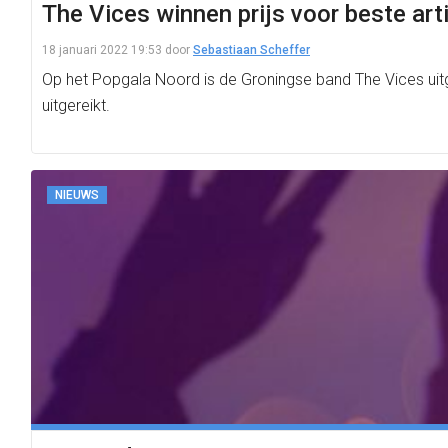
The Vices winnen prijs voor beste art
18 januari 2022 19:53
door
Sebastiaan Scheffer
Op het Popgala Noord is de Groningse band The Vices uit
uitgereikt.
NIEUWS