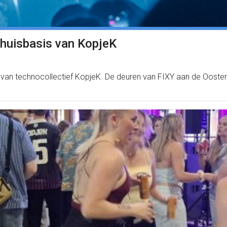
thuisbasis van KopjeK
is van technocollectief KopjeK. De deuren van FIXY aan de Ooste