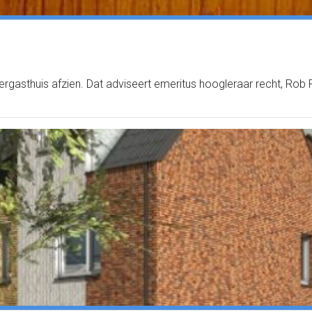
gasthuis afzien. Dat adviseert emeritus hoogleraar recht, Rob 