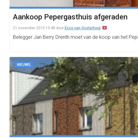
Aankoop Pepergasthuis afgeraden
21 november 2019 15:48
door
Ecco van Oosterhout
Belegger Jan Berry Drenth moet van de koop van het Peper
NIEUWS