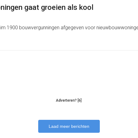
ingen gaat groeien als kool
uim 1900 bouwvergunningen afgegeven voor nieuwbouwwoningen. 
Adverteren? [6]
Laad meer berichten