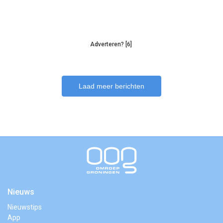
Adverteren? [6]
Laad meer berichten
Nieuws
Nieuwstips
App