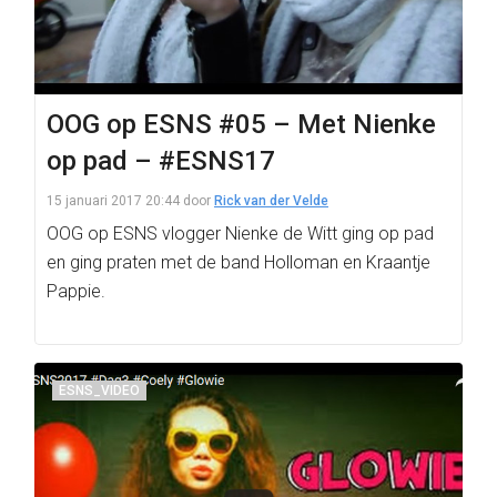
OOG op ESNS #05 – Met Nienke
op pad – #ESNS17
15 januari 2017 20:44
door
Rick van der Velde
OOG op ESNS vlogger Nienke de Witt ging op pad
en ging praten met de band Holloman en Kraantje
Pappie.
ESNS_VIDEO