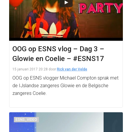
OOG op ESNS vlog – Dag 3 –
Glowie en Coelie – #ESNS17
15 januari 2017 20:28
door
Rick van der Velde
OOG op ESNS vlogger Michael Compton sprak met
de IJslandse zangeres Glowie en de Belgische
zangeres Coelie.
ESNS_VIDEO