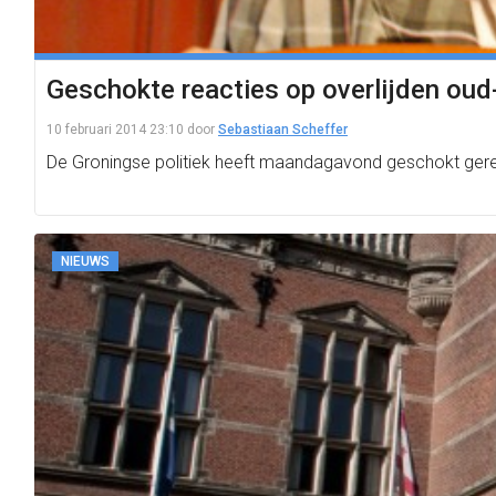
Geschokte reacties op overlijden oud-
10 februari 2014 23:10
door
Sebastiaan Scheffer
De Groningse politiek heeft maandagavond geschokt gereag
NIEUWS