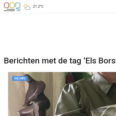
21.2°C
Berichten met de tag ‘Els Bors
NIEUWS