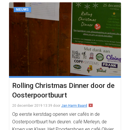
NIEUWS
Rolling Christmas Dinner door de
Oosterpoortbuurt
20 december 2019 13:39
door
Jan Harm Baard
Op eerste kerstdag openen vier cafés in de
Oosterpoortbuurt hun deuren. café Merleyn, de
Kroeg van Klaas, Het Poortershoes en café Olivier