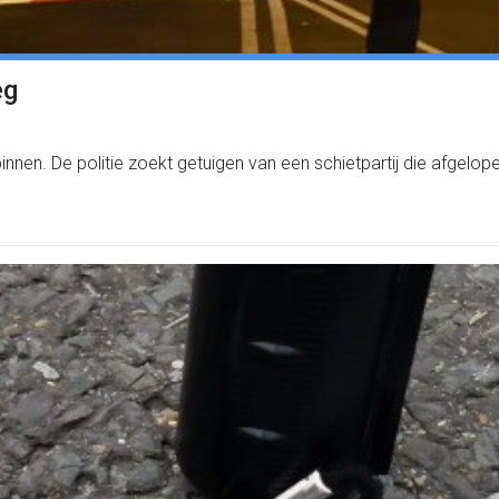
eg
binnen. De politie zoekt getuigen van een schietpartij die afgelo