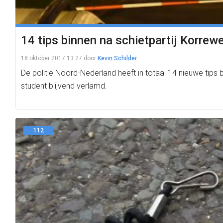
14 tips binnen na schietpartij Korrew
18 oktober 2017 13:27
door
Kevin Schilder
De politie Noord-Nederland heeft in totaal 14 nieuwe tips 
student blijvend verlamd.
112