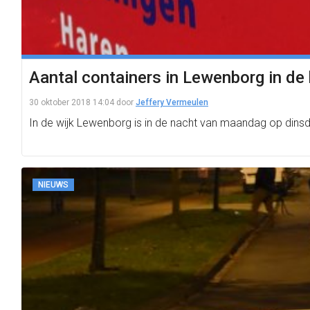
Aantal containers in Lewenborg in de
30 oktober 2018 14:04
door
Jeffery Vermeulen
In de wijk Lewenborg is in de nacht van maandag op dinsd
NIEUWS