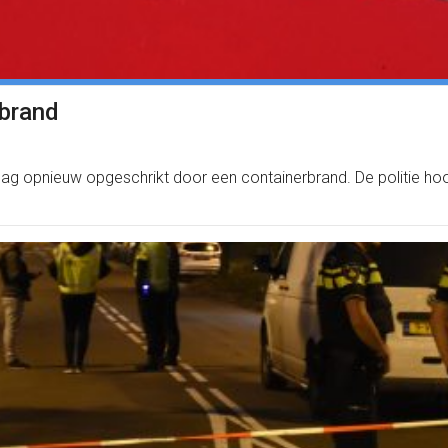
 brand
ag opnieuw opgeschrikt door een containerbrand. De politie hoo