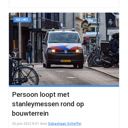
NIEUWS
Persoon loopt met
stanleymessen rond op
bouwterrein
26 juni 2022 8:01
door
Sebastiaan Scheffer