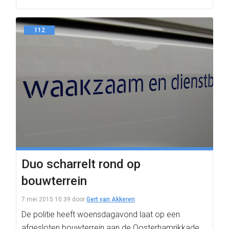
112
Duo scharrelt rond op
bouwterrein
7 mei 2015 10:39
door
Gert van Akkeren
De politie heeft woensdagavond laat op een
afgesloten bouwterrein aan de Oosterhamrikkade