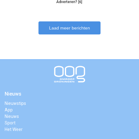
Adverteren? [6]
Laad meer berichten
Nieuws
Nieuwstips
App
Nieuws
Sport
Het Weer