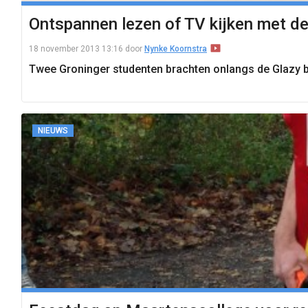
Ontspannen lezen of TV kijken met de
18 november 2013 13:16
door
Nynke Koornstra
Twee Groninger studenten brachten onlangs de Glazy bri
NIEUWS