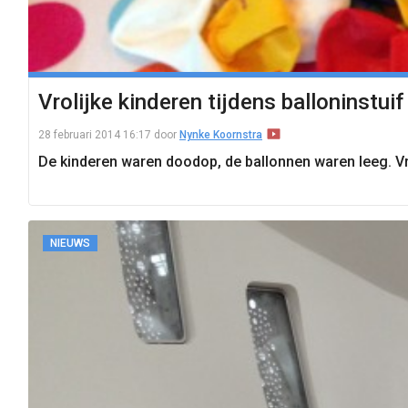
Vrolijke kinderen tijdens balloninstui
28 februari 2014 16:17
door
Nynke Koornstra
De kinderen waren doodop, de ballonnen waren leeg. Vr
NIEUWS