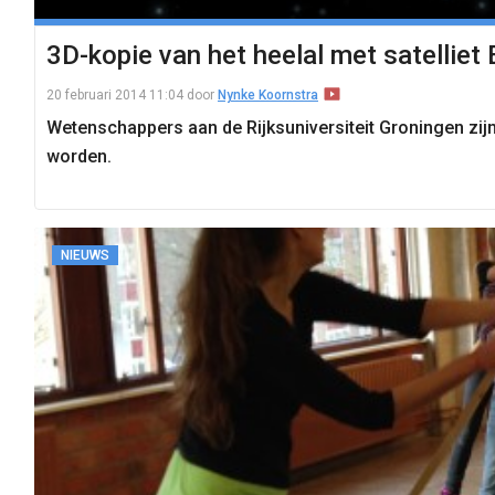
3D-kopie van het heelal met satelliet 
20 februari 2014 11:04
door
Nynke Koornstra
Wetenschappers aan de Rijksuniversiteit Groningen zij
worden.
NIEUWS