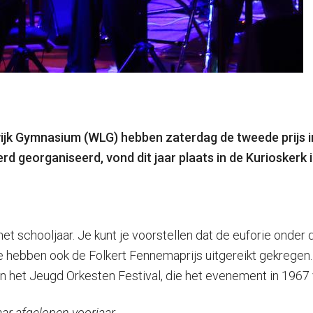
wijk Gymnasium (WLG) hebben zaterdag de tweede prijs i
erd georganiseerd, vond dit jaar plaats in de Kuriosker
 het schooljaar. Je kunt je voorstellen dat de euforie onde
we hebben ook de Folkert Fennemaprijs uitgereikt gekrege
an het Jeugd Orkesten Festival, die het evenement in 1967 
aar afgelopen voorjaar…