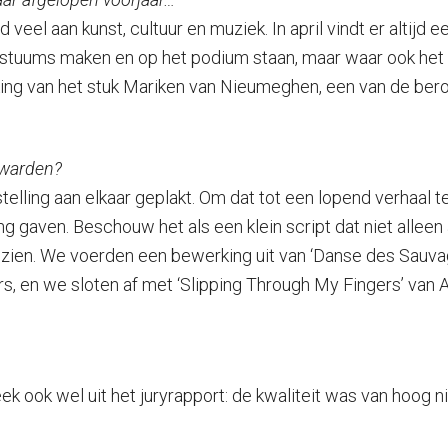
l aan kunst, cultuur en muziek. In april vindt er altijd ee
stuums maken en op het podium staan, maar waar ook het ko
king van het stuk Mariken van Nieumeghen, een van de bero
euwarden?
stelling aan elkaar geplakt. Om dat tot een lopend verhaal
 gaven. Beschouw het als een klein script dat niet alleen 
en zien. We voerden een bewerking uit van ‘Danse des Sau
, en we sloten af met ‘Slipping Through My Fingers’ van A
eek ook wel uit het juryrapport: de kwaliteit was van ho