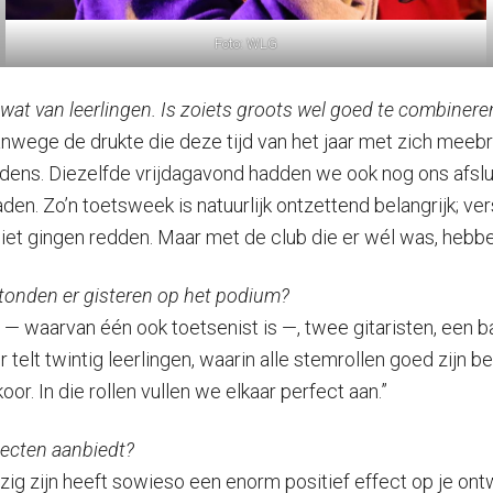
Foto: WLG
 wat van leerlingen. Is zoiets groots wel goed te combine
wege de drukte die deze tijd van het jaar met zich meebr
ens. Diezelfde vrijdagavond hadden we ook nog ons afslui
den. Zo’n toetsweek is natuurlijk ontzettend belangrijk; ve
et gingen redden. Maar met de club die er wél was, hebbe
 stonden er gisteren op het podium?
 — waarvan één ook toetsenist is —, twee gitaristen, een b
r telt twintig leerlingen, waarin alle stemrollen goed zijn 
or. In die rollen vullen we elkaar perfect aan.”
jecten aanbiedt?
ig zijn heeft sowieso een enorm positief effect op je ont