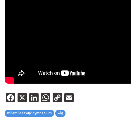
Facebook
X
LinkedIn
WhatsApp
Copy
Email
Link
willem lodewijk gymnasium
wlg