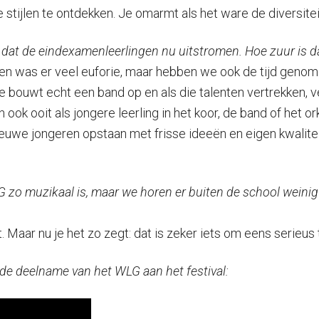
 stijlen te ontdekken. Je omarmt als het ware de diversitei
t dat de eindexamenleerlingen nu uitstromen. Hoe zuur is d
ingen was er veel euforie, maar hebben we ook de tijd gen
e bouwt echt een band op en als die talenten vertrekken, ver
 ook ooit als jongere leerling in het koor, de band of het o
we jongeren opstaan met frisse ideeën en eigen kwaliteiten
 zo muzikaal is, maar we horen er buiten de school weinig
. Maar nu je het zo zegt: dat is zeker iets om eens serieu
de deelname van het WLG aan het festival: