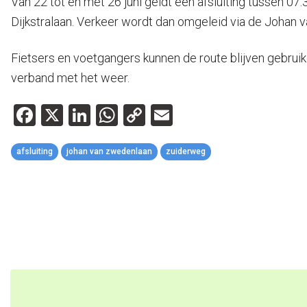
Van 22 tot en met 26 juni geldt een afsluiting tussen 0
Dijkstralaan. Verkeer wordt dan omgeleid via de Johan 
Fietsers en voetgangers kunnen de route blijven gebru
verband met het weer.
Facebook
X
LinkedIn
WhatsApp
Copy
Email
Link
afsluiting
johan van zwedenlaan
zuiderweg