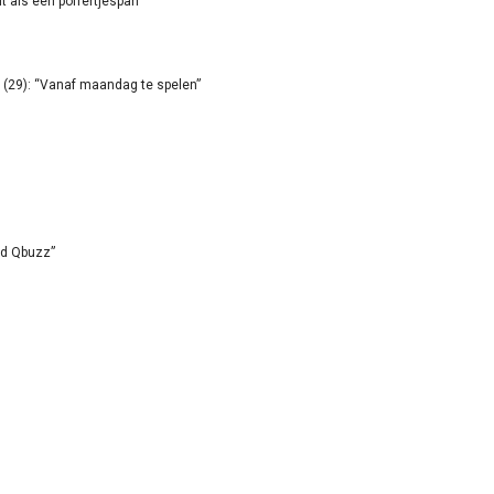
it als een poffertjespan”
(29): “Vanaf maandag te spelen”
id Qbuzz”