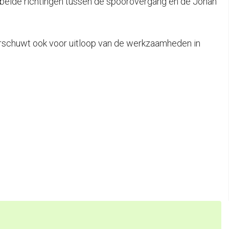
in beide richtingen tussen de spoorovergang en de Johan
arschuwt ook voor uitloop van de werkzaamheden in