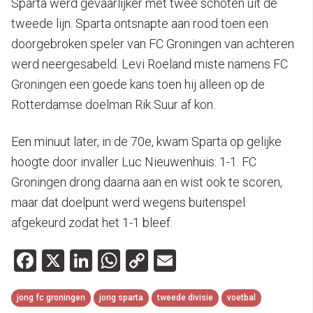
Sparta werd gevaarlijker met twee schoten uit de
tweede lijn. Sparta ontsnapte aan rood toen een
doorgebroken speler van FC Groningen van achteren
werd neergesabeld. Levi Roeland miste namens FC
Groningen een goede kans toen hij alleen op de
Rotterdamse doelman Rik Suur af kon.
Een minuut later, in de 70e, kwam Sparta op gelijke
hoogte door invaller Luc Nieuwenhuis: 1-1. FC
Groningen drong daarna aan en wist ook te scoren,
maar dat doelpunt werd wegens buitenspel
afgekeurd zodat het 1-1 bleef.
Facebook
X
LinkedIn
WhatsApp
Copy
Email
Link
jong fc groningen
jong sparta
tweede divisie
voetbal