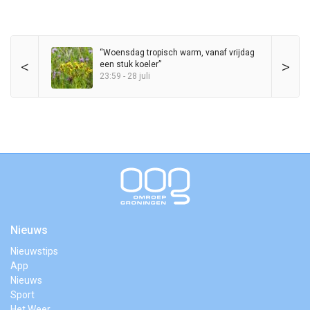
“Woensdag tropisch warm, vanaf vrijdag
<
>
een stuk koeler”
23:59 - 28 juli
Nieuws
Nieuwstips
App
Nieuws
Sport
Het Weer