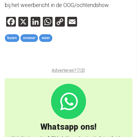
bij het weerbericht in de OOG/ochtendshow.
Facebook
X
LinkedIn
WhatsApp
Copy
Email
Link
buien
onweer
weer
Adverteren? [12]
Whatsapp ons!