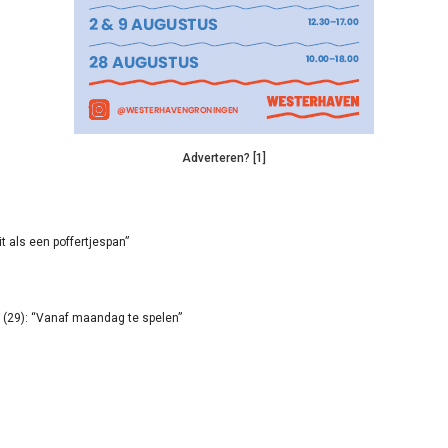
Adverteren? [1]
it als een poffertjespan”
(29): “Vanaf maandag te spelen”