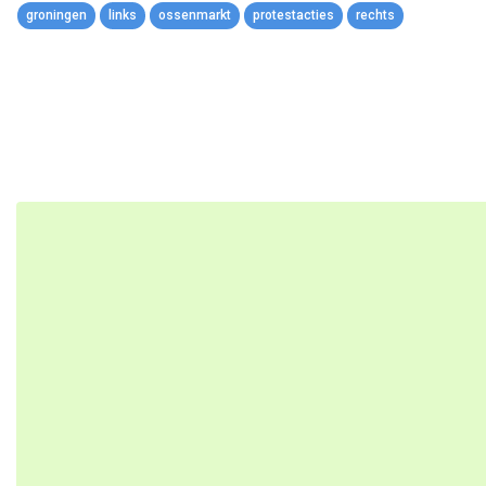
groningen
links
ossenmarkt
protestacties
rechts