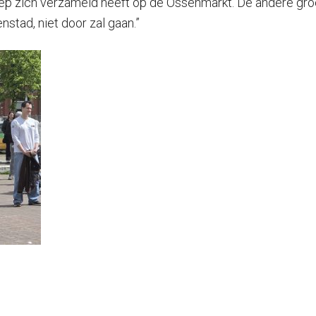
p zich verzameld heeft op de Ossenmarkt. De andere groep 
stad, niet door zal gaan.”