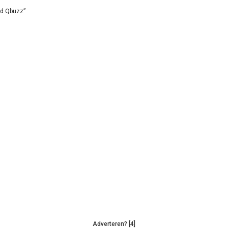
id Qbuzz”
Adverteren? [4]