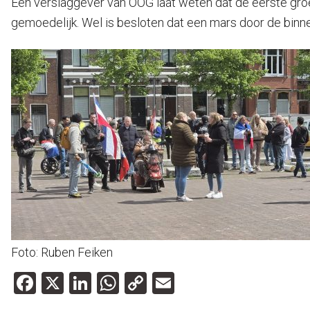
Een verslaggever van OOG laat weten dat de eerste groe
gemoedelijk. Wel is besloten dat een mars door de binnen
Foto: Ruben Feiken
Facebook
X
LinkedIn
WhatsApp
Copy
Email
Link