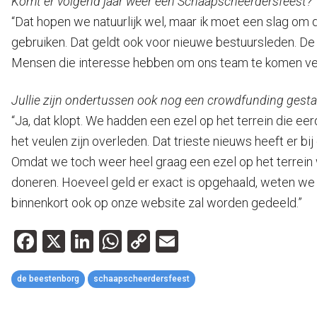
Komt er volgend jaar weer een Schaapscheerdersfeest?
“Dat hopen we natuurlijk wel, maar ik moet een slag om de
gebruiken. Dat geldt ook voor nieuwe bestuursleden. De 
Mensen die interesse hebben om ons team te komen ve
Jullie zijn ondertussen ook nog een crowdfunding gestart
“Ja, dat klopt. We hadden een ezel op het terrein die ee
het veulen zijn overleden. Dat trieste nieuws heeft er 
Omdat we toch weer heel graag een ezel op het terrein
doneren. Hoeveel geld er exact is opgehaald, weten we 
binnenkort ook op onze website zal worden gedeeld.”
Facebook
X
LinkedIn
WhatsApp
Copy
Email
Link
de beestenborg
schaapscheerdersfeest