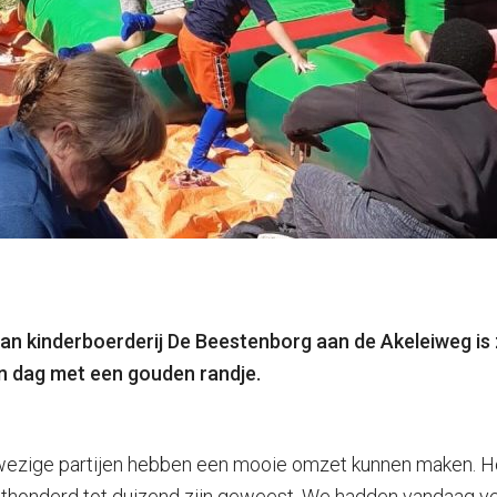
 van kinderboerderij De Beestenborg aan de Akeleiweg i
n dag met een gouden randje.
nwezige partijen hebben een mooie omzet kunnen maken. H
hthonderd tot duizend zijn geweest. We hadden vandaag ver