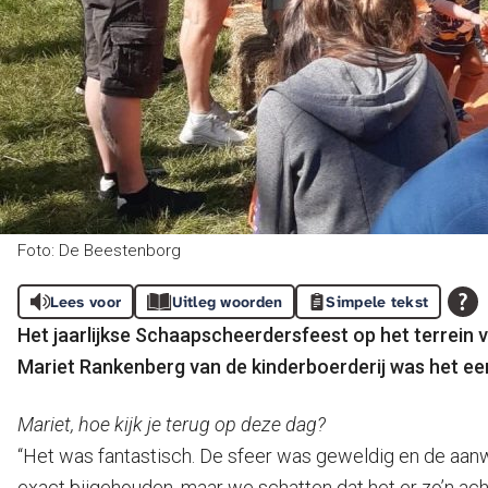
Foto: De Beestenborg
Lees voor
Uitleg woorden
Simpele tekst
Het jaarlijkse Schaapscheerdersfeest op het terrein
Mariet Rankenberg van de kinderboerderij was het ee
Mariet, hoe kijk je terug op deze dag?
“Het was fantastisch. De sfeer was geweldig en de aa
exact bijgehouden, maar we schatten dat het er zo’n ac