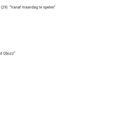
(29): “Vanaf maandag te spelen”
id Qbuzz”