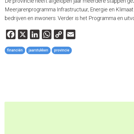
De provincie heeft afgelopen jaar meerdere stappen ge
Meerjarenprogramma Infrastructuur, Energie en Klimaat
bedrijven en inwoners. Verder is het Programma en uit
Facebook
X
LinkedIn
WhatsApp
Copy
Email
Link
financiën
jaarstukken
provincie