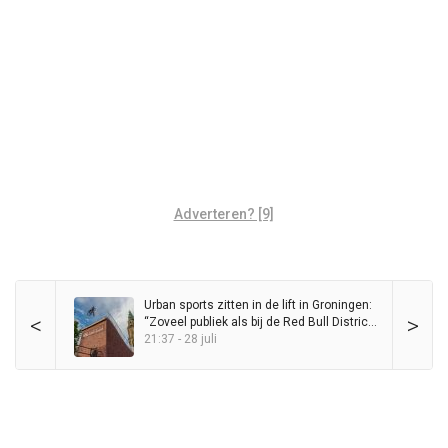
Adverteren? [9]
Urban sports zitten in de lift in Groningen:
<
>
“Zoveel publiek als bij de Red Bull District
Ride heb ik nog nooit op de Grote Markt
21:37 - 28 juli
gezien”