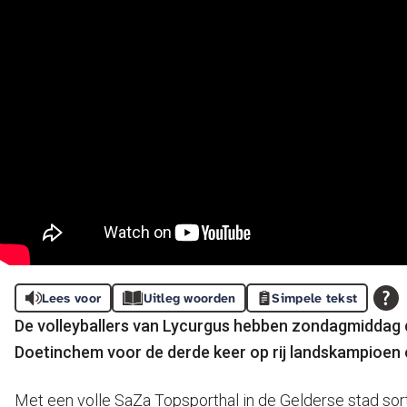
Lees voor
Uitleg woorden
Simpele tekst
De volleyballers van Lycurgus hebben zondagmiddag d
Doetinchem voor de derde keer op rij landskampioen e
Met een volle SaZa Topsporthal in de Gelderse stad sor