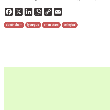
Facebook
X
LinkedIn
WhatsApp
Copy
Email
Link
doetinchem
lycurgus
orion stars
volleybal