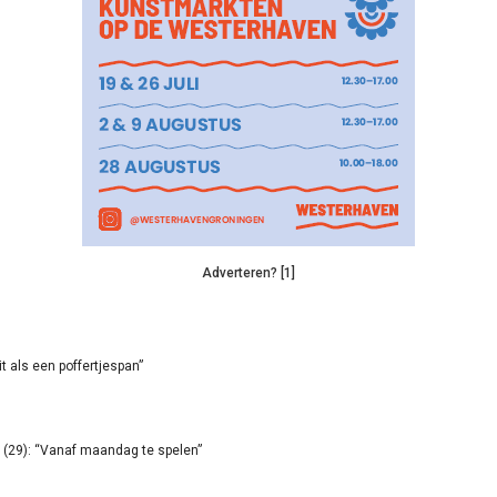
Adverteren? [1]
it als een poffertjespan”
(29): “Vanaf maandag te spelen”