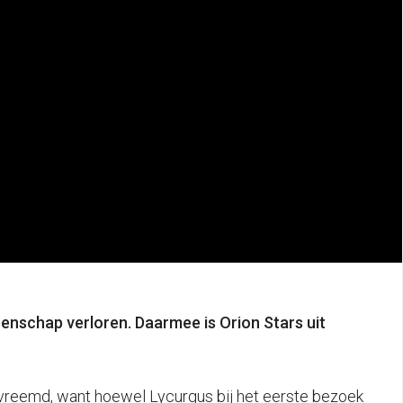
enschap verloren. Daarmee is Orion Stars uit
 vreemd, want hoewel Lycurgus bij het eerste bezoek