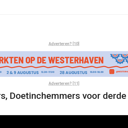
Adverteren? [10]
Adverteren? [11]
rs, Doetinchemmers voor derde 