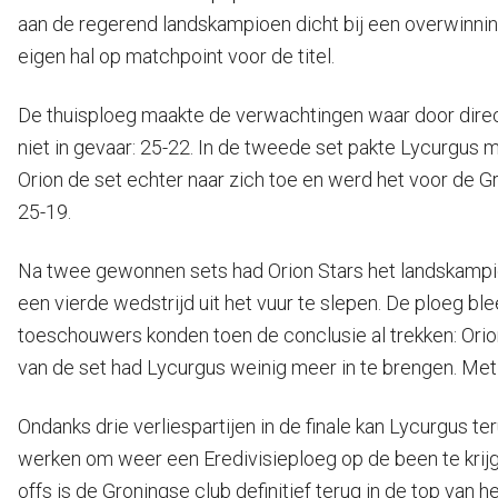
aan de regerend landskampioen dicht bij een overwinni
eigen hal op matchpoint voor de titel.
De thuisploeg maakte de verwachtingen waar door direc
niet in gevaar: 25-22. In de tweede set pakte Lycurgus
Orion de set echter naar zich toe en werd het voor de G
25-19.
Na twee gewonnen sets had Orion Stars het landskampio
een vierde wedstrijd uit het vuur te slepen. De ploeg ble
toeschouwers konden toen de conclusie al trekken: Orio
van de set had Lycurgus weinig meer in te brengen. Met
Ondanks drie verliespartijen in de finale kan Lycurgus t
werken om weer een Eredivisieploeg op de been te krijg
offs is de Groningse club definitief terug in de top van 