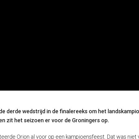
e derde wedstrijd in de finalereeks om het landskampio
n zit het seizoen er voor de Groningers op.
teerde Orion al voor op een kampioensfeest. Dat was niet