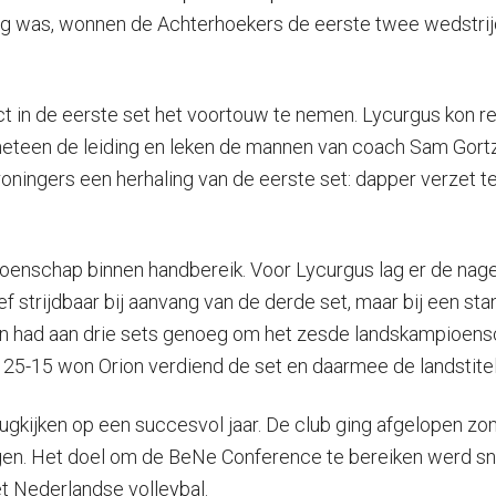
ng was, wonnen de Achterhoekers de eerste twee wedstrijd
t in de eerste set het voortouw te nemen. Lycurgus kon r
 meteen de leiding en leken de mannen van coach Sam Gort
roningers een herhaling van de eerste set: dapper verzet t
enschap binnen handbereik. Voor Lycurgus lag er de nage
ef strijdbaar bij aanvang van de derde set, maar bij een st
n had aan drie sets genoeg om het zesde landskampioensch
 25-15 won Orion verdiend de set en daarmee de landstite
erugkijken op een succesvol jaar. De club ging afgelopen z
en. Het doel om de BeNe Conference te bereiken werd snel 
het Nederlandse volleybal.