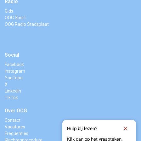
Radio
Gids
OOG Sport
OOG Radio Stadsplaat
Social
Facebook
Instagram
YouTube
X
LinkedIn
TikTok
Over OOG
Contact
Vacatures
Hulp bij lezen?
Frequenties
Klik dan op het vraagteken.
Klachtenprocedure