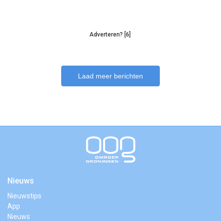
Adverteren? [6]
Laad meer berichten
Nieuws
Nieuwstips
App
Nieuws